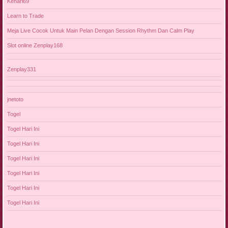
Kenari69
Learn to Trade
Meja Live Cocok Untuk Main Pelan Dengan Session Rhythm Dan Calm Play
Slot online Zenplay168
Zenplay331
jnetoto
Togel
Togel Hari Ini
Togel Hari Ini
Togel Hari Ini
Togel Hari Ini
Togel Hari Ini
Togel Hari Ini