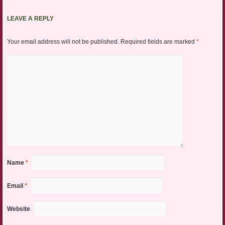
LEAVE A REPLY
Your email address will not be published.
Required fields are marked
*
Name
*
Email
*
Website