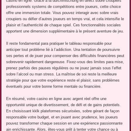
casino en ligne. Grâce à la durchmischung en direct sobre croupiers
professionnels systems de compétitions entre joueurs, cette choice
offre une immersion totale. Vous pouvez interagir avec sobre vrais
croupiers ou défier d’autres joueurs en temps vrai, et cela intensifie le
plaisir et l’authenticité de chaque spiel. Ces fonctionnalités sociales
apportent une dimension supplémentaire à le présent aventure de jeu.
Il reste fondamental para pratiquer le tableau responsable pour
anticiper tout problème lié à l’addiction. Una tentation de poursuivre
ses pertes et de jouer pour compenser des difficultés financières peut
sobrevenir rapidement dangereuse. Fixez-vous des limites para mise,
prenez parfois des pauses régulières ou ne jouez jamais sous l’effet
sobre l’alcool ou man stress. La maîtrise de soi reste la meilleure
stratégie pour que votre expérience reste el plaisir, sans problèmes
éventuels pour votre bonne forme mentale ou financière.
En résumé, votre casino en ligne avec argent réel offre une
opportunité unique de divertissement, de défi et de gains potentiels.
En choisissant kklk plateformes sécurisées, sobre gérant de façon
responsable votre budget, et en jouant avec prudence, les joueurs
pouvez transformer chaque session en une expérience passionnante
ain enrichissante. Alors, êtes-vous prêt à tenter votre chance ou à