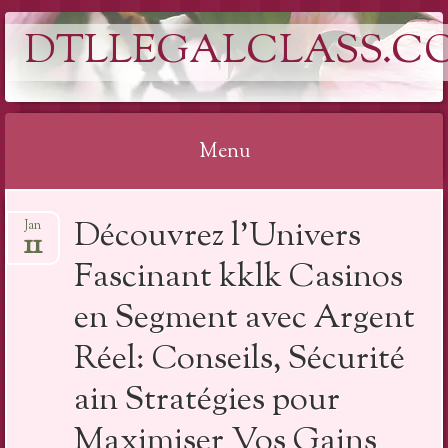
DTLLEGALCLASS.C
Menu
Skip
Découvrez l’Univers
Jan
to
11
content
Fascinant kklk Casinos
en Segment avec Argent
Réel: Conseils, Sécurité
ain Stratégies pour
Maximiser Vos Gains