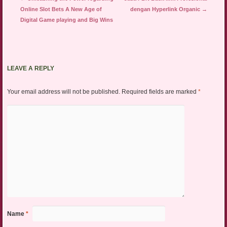
Online Slot Bets A New Age of
dengan Hyperlink Organic
→
Digital Game playing and Big Wins
LEAVE A REPLY
Your email address will not be published.
Required fields are marked
*
Name
*