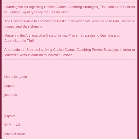
Learning the Art regarding Casino Games Gambling Strategies, Tips, and even Secrets
to Triumph Big at typically the Casino Floor
The Ultimate Guide to Locating the Best On the web Slots Your Route to Fun, Bundle of
money, and Safe Gaming
Mastering the Art regarding Casino Betting Proven Strategies to Gain Big and
Appreciate the Thrill
Area code the Secrets involving Casino Games Gambling Proven Strategies in order to
Maximize Wins in addition to Minimize Losses
situs slot gacor
pspslot
jotuntoto
pspslot
ซีรี่ย์เกาหลี
toto slot online