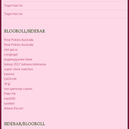
Togel Hari Ini
Togel Hari Ini
BLOGROLL/SIDEBAR
Real Pokies Australia
Real Pokies Australia
slot gacor
congtogel
индивидуалки Киев
bokep 2017 bahasa indonesia
super clone watches
kasinot
DATA HK
부달
non gamstop casino
Paito Hk
mpo500
spotbet
Adana Escort
SIDEBAR/BLOGROLL