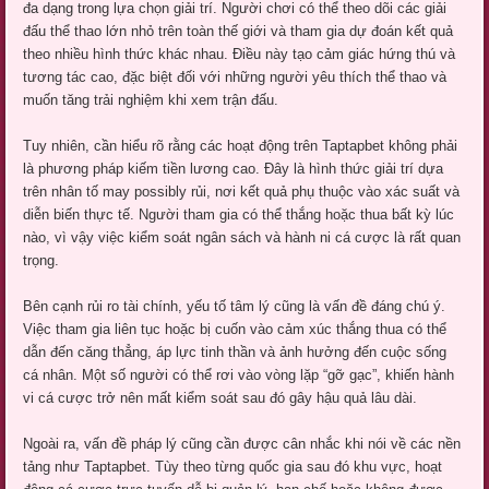
đa dạng trong lựa chọn giải trí. Người chơi có thể theo dõi các giải
đấu thể thao lớn nhỏ trên toàn thế giới và tham gia dự đoán kết quả
theo nhiều hình thức khác nhau. Điều này tạo cảm giác hứng thú và
tương tác cao, đặc biệt đối với những người yêu thích thể thao và
muốn tăng trải nghiệm khi xem trận đấu.
Tuy nhiên, cần hiểu rõ rằng các hoạt động trên Taptapbet không phải
là phương pháp kiếm tiền lương cao. Đây là hình thức giải trí dựa
trên nhân tố may possibly rủi, nơi kết quả phụ thuộc vào xác suất và
diễn biến thực tế. Người tham gia có thể thắng hoặc thua bất kỳ lúc
nào, vì vậy việc kiểm soát ngân sách và hành ni cá cược là rất quan
trọng.
Bên cạnh rủi ro tài chính, yếu tố tâm lý cũng là vấn đề đáng chú ý.
Việc tham gia liên tục hoặc bị cuốn vào cảm xúc thắng thua có thể
dẫn đến căng thẳng, áp lực tinh thần và ảnh hưởng đến cuộc sống
cá nhân. Một số người có thể rơi vào vòng lặp “gỡ gạc”, khiến hành
vi cá cược trở nên mất kiểm soát sau đó gây hậu quả lâu dài.
Ngoài ra, vấn đề pháp lý cũng cần được cân nhắc khi nói về các nền
tảng như Taptapbet. Tùy theo từng quốc gia sau đó khu vực, hoạt