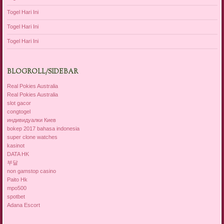
Togel Hari Ini
Togel Hari Ini
Togel Hari Ini
BLOGROLL/SIDEBAR
Real Pokies Australia
Real Pokies Australia
slot gacor
congtogel
индивидуалки Киев
bokep 2017 bahasa indonesia
super clone watches
kasinot
DATA HK
부달
non gamstop casino
Paito Hk
mpo500
spotbet
Adana Escort