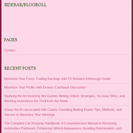
SIDEBAR/BLOGROLL
PAGES
Contact
RECENT POSTS
Maximize Your Forex Trading Earnings with FX Rebates A thorough Guide
Maximize Your Profits with Exness Cashback Discounts!
Studying the Art involving Slot Games Betting Unlock Strategies, Increase Wins, and
Working experience the Thrill from the Reels
Grasp the Art associated with Casino Gambling Betting Expert Tips, Methods, and
Secrets to Maximize Your Winnings
The Complete Car Respray Handbook: A Comprehensive Manual to Restoring
Automotive Paintwork, Enhancing Vehicle Appearance, Avoiding Deterioration, and