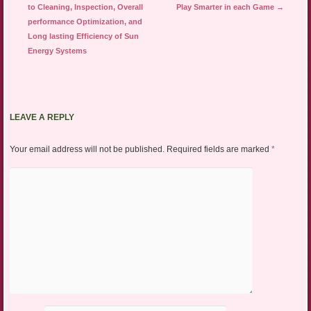
to Cleaning, Inspection, Overall
Play Smarter in each Game
→
performance Optimization, and
Long lasting Efficiency of Sun
Energy Systems
LEAVE A REPLY
Your email address will not be published.
Required fields are marked
*