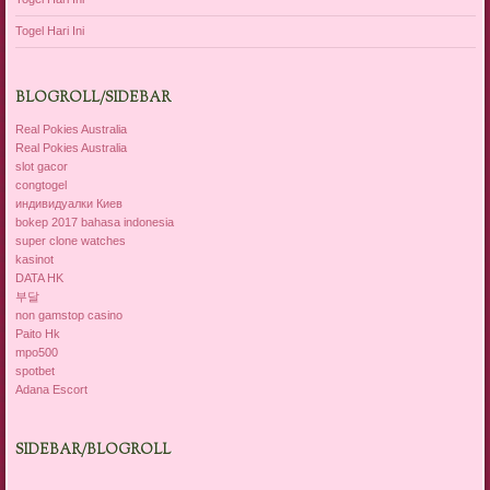
Togel Hari Ini
BLOGROLL/SIDEBAR
Real Pokies Australia
Real Pokies Australia
slot gacor
congtogel
индивидуалки Киев
bokep 2017 bahasa indonesia
super clone watches
kasinot
DATA HK
부달
non gamstop casino
Paito Hk
mpo500
spotbet
Adana Escort
SIDEBAR/BLOGROLL