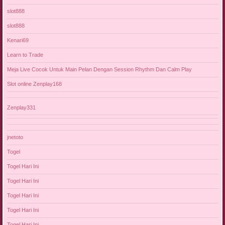
slot888
slot888
Kenari69
Learn to Trade
Meja Live Cocok Untuk Main Pelan Dengan Session Rhythm Dan Calm Play
Slot online Zenplay168
Zenplay331
jnetoto
Togel
Togel Hari Ini
Togel Hari Ini
Togel Hari Ini
Togel Hari Ini
Togel Hari Ini